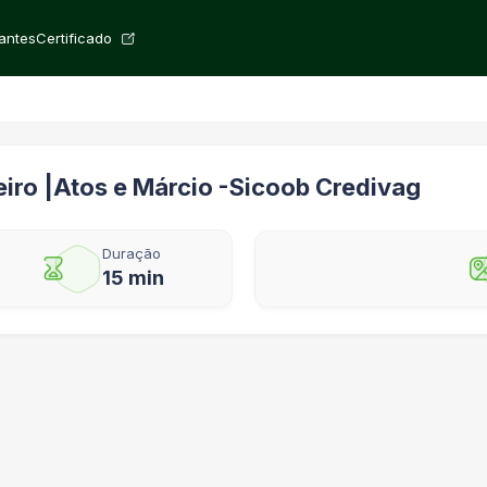
rantes
Certificado
iro |Atos e Márcio -Sicoob Credivag
Duração
15 min