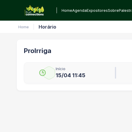
Home
Agenda
Expositores
Sobre
Palest
Horário
Home
ProIrriga
Início
15/04 11:45